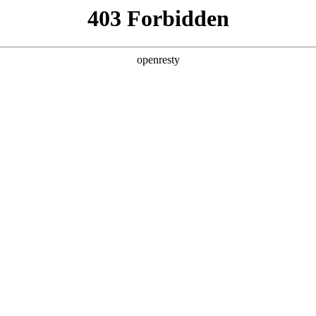
产品及服务
行业解决方案
合作伙伴
投资者关系
汇赢国际数码的重要发展战略之一。汇赢国际数码在遵从适用的国家和地区法
、可持续、可信赖的网络安全与隐私保护保障体系，并积极地与有关政府
重要性，致力于保护消费者、客户、供应商、合作伙伴、